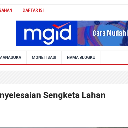
GAHAN
DAFTAR ISI
MANASUKA
MONETISASI
NAMA BLOGKU
nyelesaian Sengketa Lahan
4