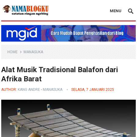
MENU
Nama Blogku
HOME
MANASUKA
Alat Musik Tradisional Balafon dari
Afrika Barat
AUTHOR:
KANG ANDRE
-
MANASUKA
SELASA, 7 JANUARI 2025