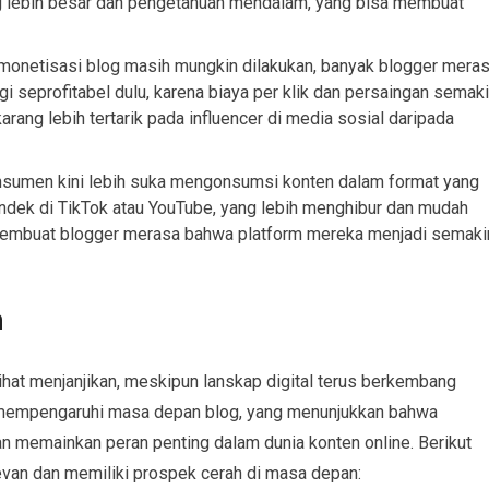
 lebih besar dan pengetahuan mendalam, yang bisa membuat
monetisasi blog masih mungkin dilakukan, banyak blogger mera
agi seprofitabel dulu, karena biaya per klik dan persaingan semak
arang lebih tertarik pada influencer di media sosial daripada
nsumen kini lebih suka mengonsumsi konten dalam format yang
pendek di TikTok atau YouTube, yang lebih menghibur dan mudah
ni membuat blogger merasa bahwa platform mereka menjadi semaki
n
ihat menjanjikan, meskipun lanskap digital terus berkembang
 mempengaruhi masa depan blog, yang menunjukkan bahwa
n memainkan peran penting dalam dunia konten online. Berikut
evan dan memiliki prospek cerah di masa depan: