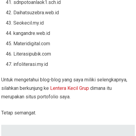
sdnpotoanlaok1.sch.id
Daihatsuzebra.web.id
Seokecil.my.id
kangandre.web.id
Materidigital.com
Literasipubik.com
infoliterasi.my.id
Untuk mengetahui blog-blog yang saya miliki selengkapnya,
silahkan berkunjung ke
Lentera Kecil Grup
dimana itu
merupakan situs portofolio saya.
Tetap semangat.