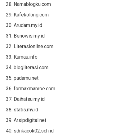
Namablogku.com
Kafekolong.com
Arudam.my.id
Benowis.my.id
Literasionline.com
Kumau.info
blogliterasi.com
padamu.net
formaxmanroe.com
Daihatsu.my.id
statis.my.id
Arsipdigital.net
sdnkacok02.sch.id