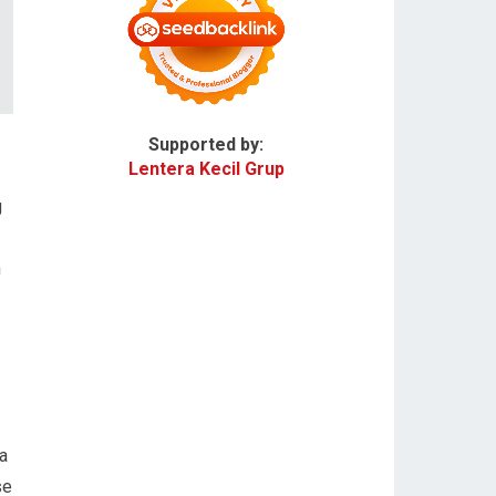
Supported by:
Lentera Kecil Grup
g
n
a
se