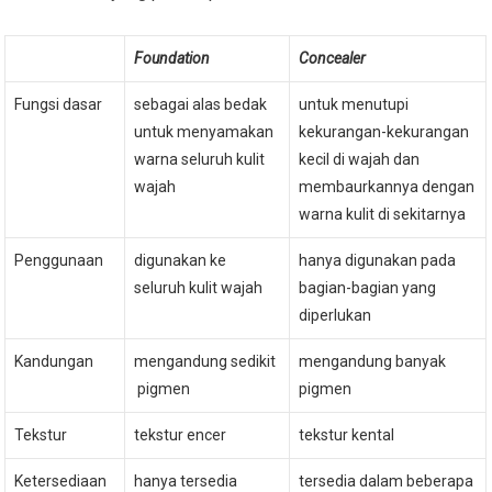
Foundation
Concealer
Fungsi dasar
sebagai alas bedak
untuk menutupi
untuk menyamakan
kekurangan-kekurangan
warna seluruh kulit
kecil di wajah dan
wajah
membaurkannya dengan
warna kulit di sekitarnya
Penggunaan
digunakan ke
hanya digunakan pada
seluruh kulit wajah
bagian-bagian yang
diperlukan
Kandungan
mengandung sedikit
mengandung banyak
pigmen
pigmen
Tekstur
tekstur encer
tekstur kental
Ketersediaan
hanya tersedia
tersedia dalam beberapa