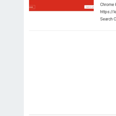
Chrome k
https://
Search 