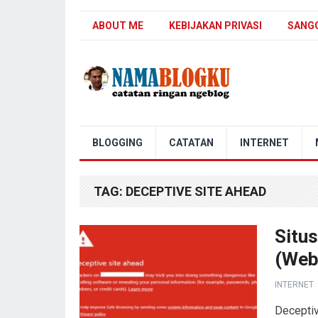
ABOUT ME
KEBIJAKAN PRIVASI
SANG
Nama Blogku
BLOGGING
CATATAN
INTERNET
TAG:
DECEPTIVE SITE AHEAD
Situ
(Web
INTERNET
Deceptiv